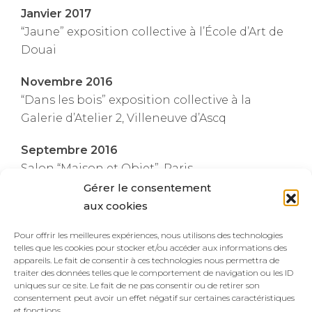
Janvier 2017
“Jaune” exposition collective à l’École d’Art de
Douai
Novembre 2016
“Dans les bois” exposition collective à la
Galerie d’Atelier 2, Villeneuve d’Ascq
Septembre 2016
Salon “Maison et Objet”, Paris
Gérer le consentement
Juillet-Octobre 2015
aux cookies
“Les dessins des arbres” exposition
Pour offrir les meilleures expériences, nous utilisons des technologies
personnelle de tableaux en verre à la Maison
telles que les cookies pour stocker et/ou accéder aux informations des
familiale d’Henri Matisse, Bohain-en-
appareils. Le fait de consentir à ces technologies nous permettra de
Vermandois
traiter des données telles que le comportement de navigation ou les ID
uniques sur ce site. Le fait de ne pas consentir ou de retirer son
consentement peut avoir un effet négatif sur certaines caractéristiques
Novembre 2013
et fonctions.